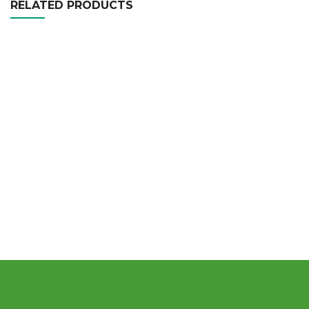
RELATED PRODUCTS
Sustrato Premix #8
Sustrato PlugMix 6
Fibra de Coco en Bloque