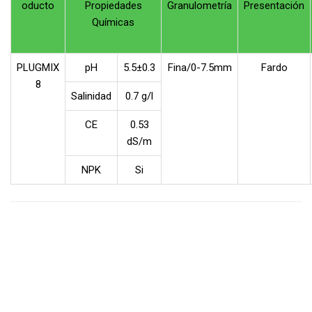
oducto
Propiedades
Granulometría
Presentación
Químicas
PLUGMIX
pH
5.5±0.3
Fina/0-7.5mm
Fardo
8
Salinidad
0.7 g/l
CE
0.53
dS/m
NPK
Si