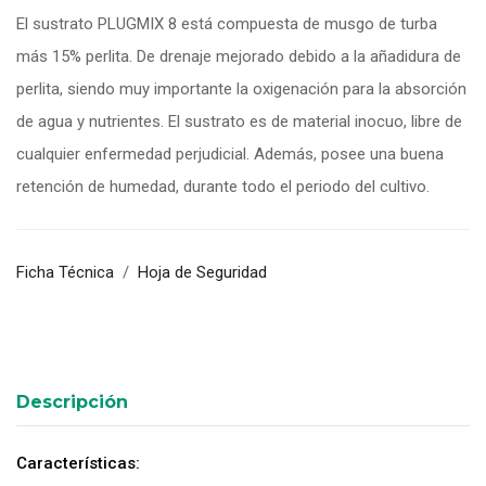
El sustrato PLUGMIX 8 está compuesta de musgo de turba
0
5
0
out
más 15% perlita. De drenaje mejorado debido a la añadidura de
of
perlita, siendo muy importante la oxigenación para la absorción
based
on
de agua y nutrientes. El sustrato es de material inocuo, libre de
customer
ratings
cualquier enfermedad perjudicial. Además, posee una buena
retención de humedad, durante todo el periodo del cultivo.
Ficha Técnica
/
Hoja de Seguridad
Descripción
Características: