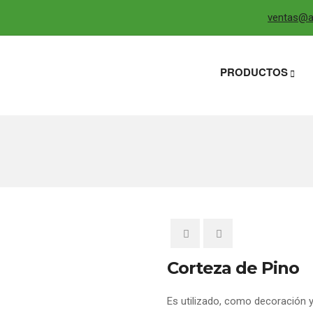
ventas@ag
PRODUCTOS
Corteza de Pino
Es utilizado, como decoración 
0
5
0