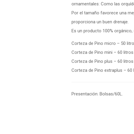
out
ornamentales: Como las orquíd
of
Por el tamaño favorece una mejo
based
on
proporciona un buen drenaje.
customer
ratings
Es un producto 100% orgánico, 
Corteza de Pino micro – 50 litr
Corteza de Pino mini – 60 litros
Corteza de Pino plus – 60 litros
Corteza de Pino extraplus – 60 l
Presentación: Bolsas/60L.