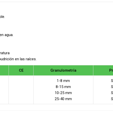
le.
en agua.
ratura
udrición en las raíces.
CE
Granulometría
P
1-8 mm
S
8-15 mm
S
10-25 mm
S
25-40 mm
S