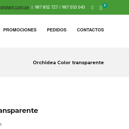
0
riplant.com.pe
| 987 852 727 / 987 053 043
PROMOCIONES
PEDIDOS
CONTACTOS
Orchidea Color transparente
ransparente
s.