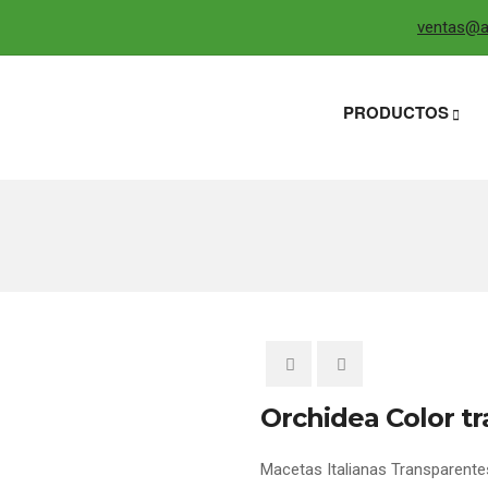
ventas@ag
PRODUCTOS
Orchidea Color t
Macetas Italianas Transparente
0
5
0