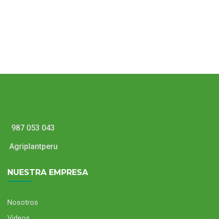
Orchidea Color transparente
Macetas Orchidea Color16
987 053 043
Agriplantperu
NUESTRA EMPRESA
Nosotros
Videos