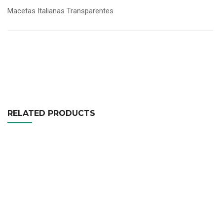
Macetas Italianas Transparentes
0
5
0
out
of
based
on
customer
ratings
RELATED PRODUCTS
Macetas Luxy