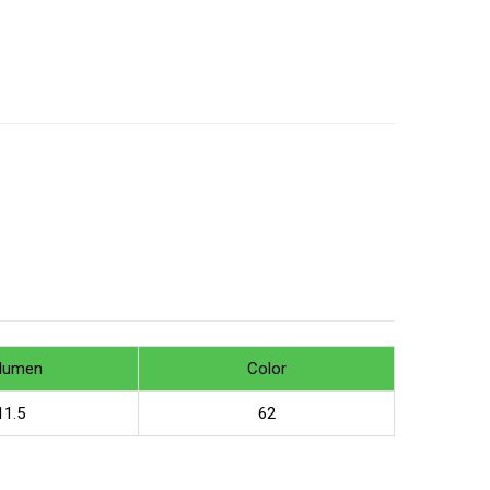
lumen
Color
11.5
62