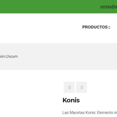
ventas@ag
PRODUCTOS
ión Lhicum
Konis
Las Macetas Konis: Elemento ind
0
5
0