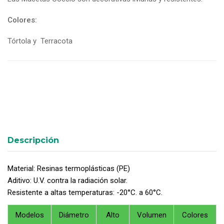
0
5
0
out
Colores:
of
based
on
Tórtola y Terracota
customer
ratings
Descripción
Material: Resinas termoplásticas (PE)
Aditivo: U.V. contra la radiación solar.
Resistente a altas temperaturas: -20°C. a 60°C.
Modelos
Diámetro
Alto
Volumen
Colores