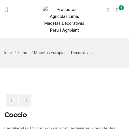
0
Inicio
/
Tienda
/
Macetas Europlast - Decorativas
Coccio
Las Macetas Coccio son decorativas livianas y resistentes.