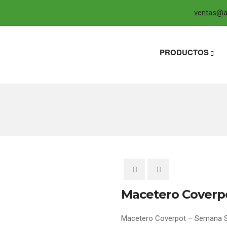
ventas@ag
PRODUCTOS
Macetero Coverp
Macetero Coverpot – Semana 
0
5
0