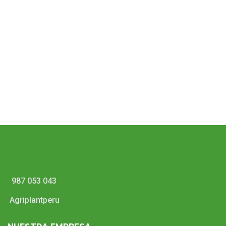
Macetas Orquídeas
Macetas Serie MCL
987 053 043
Agriplantperu