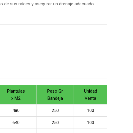
no de sus raíces y asegurar un drenaje adecuado.
Plantulas
Peso Gr.
Unidad
x M2
Bandeja
Venta
480
250
100
640
250
100