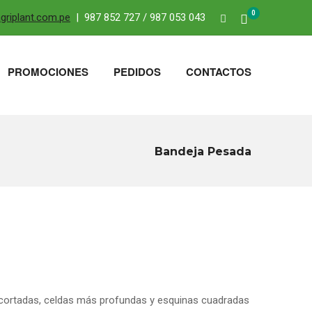
0
riplant.com.pe
| 987 852 727 / 987 053 043
PROMOCIONES
PEDIDOS
CONTACTOS
Bandeja Pesada
recortadas, celdas más profundas y esquinas cuadradas