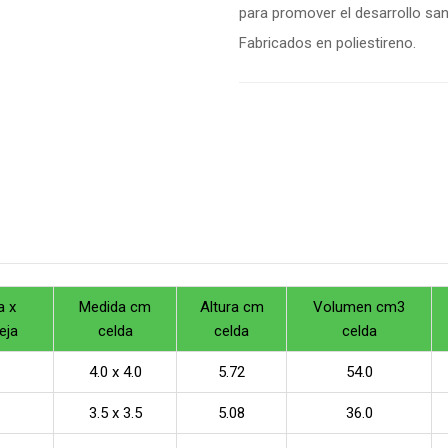
out
para promover el desarrollo sa
of
Fabricados en poliestireno.
based
on
customer
ratings
a x
Medida cm
Altura cm
Volumen cm3
eja
celda
celda
celda
4.0 x 4.0
5.72
54.0
3.5 x 3.5
5.08
36.0